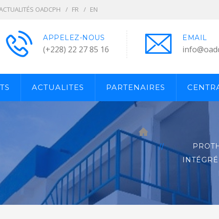
ACTUALITÉS OADCPH
FR
EN
APPELEZ-NOUS
EMAIL
(+228) 22 27 85 16
info@oad
TS
ACTUALITES
PARTENAIRES
CENTRA
PROTH
INTÉGRÉ