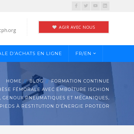
Facebook
Twitter
Youtube
LinkedIn
Profile
Profile
Profile
Profile
AGIR AVEC NOUS
cph.org
LE D’ACHATS EN LIGNE
FR/EN
HOME
BLOG
FORMATION CONTINUE
ÈSE FÉMORALE AVEC EMBOÎTURE ISCHION
, GENOUX PNEUMATIQUES ET MÉCANIQUES,
PIEDS À RESTITUTION D’ÉNERGIE PROTEOR