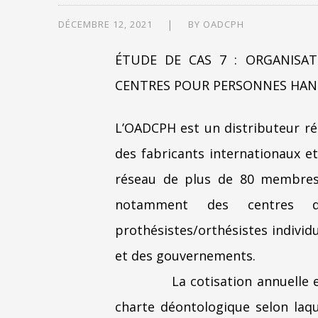
DÉCEMBRE 12, 2021
BY
OADCPH
ÉTUDE DE CAS 7 : ORGANISA
CENTRES POUR PERSONNES HAND
L’OADCPH est un distributeur rég
des fabricants internationaux e
réseau de plus de 80 membres 
notamment des centres d
prothésistes/orthésistes individ
et des gouvernements.
La cotisation annuelle
charte déontologique selon laqu