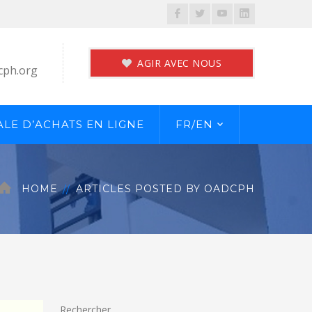
Facebook
Twitter
Youtube
LinkedIn
Profile
Profile
Profile
Profile
AGIR AVEC NOUS
cph.org
LE D’ACHATS EN LIGNE
FR/EN
HOME
ARTICLES POSTED BY OADCPH
Rechercher