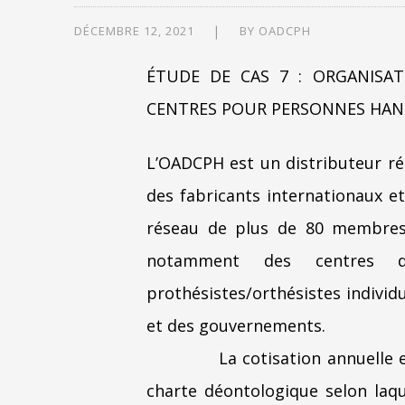
DÉCEMBRE 12, 2021
BY
OADCPH
ÉTUDE DE CAS 7 : ORGANISA
CENTRES POUR PERSONNES HAND
L’OADCPH est un distributeur rég
des fabricants internationaux e
réseau de plus de 80 membres 
notamment des centres d
prothésistes/orthésistes individ
et des gouvernements.
La cotisation annuelle
charte déontologique selon laqu