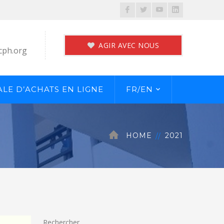
Facebook
Twitter
Youtube
LinkedIn
Profile
Profile
Profile
Profile
AGIR AVEC NOUS
cph.org
LE D’ACHATS EN LIGNE
FR/EN
HOME
2021
Rechercher